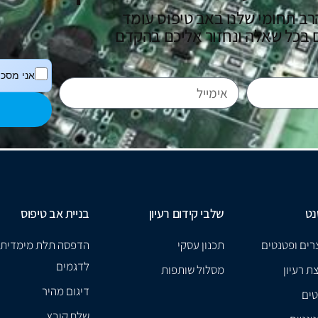
רב תחומי שלנו באב טיפוס עומד
בכל שאלה ונחזור אליכם בהקדם
אני מסכי
נט
שלבי קידום רעיון
בניית אב טיפוס
רים ופטנטים
תכנון עסקי
הדפסה תלת מימדית
לדגמים
ת רעיון
מסלול שותפות
דיגום מהיר
טים
שלח קובץ